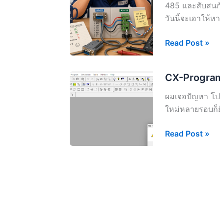
232
485 และสับสน
/
วันนี้จะเอาให้ห
RS-
232C
มหา
Read Post »
/
กาพย์
RS-
ความ
CX-Programm
422
สับสน
/
ของ
ผมเจอปัญหา โ
RS-
RS-
ใหม่หลายรอบก็ย
485
232
(ตอน
/
CX-
Read Post »
ที่
RS-
Programmer
2)
232C
ใช้
/
งาน
RS-
ไม่
422
ได้
/
หรือ